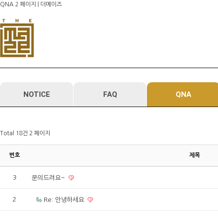
QNA 2 페이지 | 더메이즈
메
본
뉴
문
바
으
로
로
가
바
기
로
가
기
NOTICE
FAQ
QNA
Total 18건
2 페이지
번호
제목
3
문의드려요~
2
Re: 안녕하세요