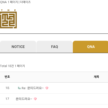
QNA 1 페이지 | 더메이즈
메
본
뉴
문
바
으
로
로
가
바
기
로
가
기
NOTICE
FAQ
QNA
Total 18건
1 페이지
번호
제목
18
Re: 문의드려요~
17
문의드려요~